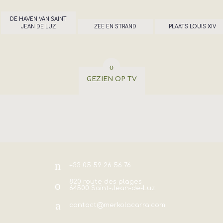
DE HAVEN VAN SAINT
JEAN DE LUZ
ZEE EN STRAND
PLAATS LOUIS XIV
GEZIEN OP TV
+33 05 59 26 56 76
820 route des plages
64500
Saint-Jean-de-Luz
contact@merkolacarra.com