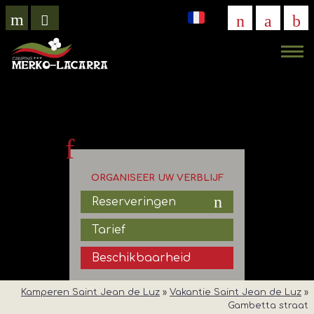
VIRTUEEL
BEZOEK
ORGANISEER UW VERBLIJF
Reserveringen
Tarief
Beschikbaarheid
Kamperen Saint Jean de Luz
»
Vakantie Saint Jean de Luz
»
Gambetta straat