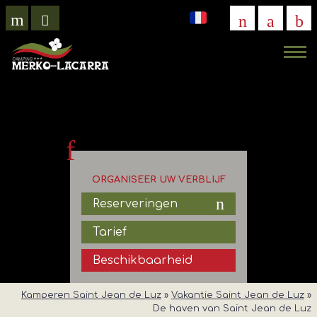
VIRTUEEL
BEZOEK
ORGANISEER UW VERBLIJF
Reserveringen
Tarief
Beschikbaarheid
Kamperen Saint Jean de Luz
»
Vakantie Saint Jean de Luz
»
De haven van Saint Jean de Luz