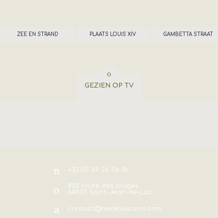
ZEE EN STRAND
PLAATS LOUIS XIV
GAMBETTA STRAAT
GEZIEN OP TV
+33 05 59 26 56 76
820 route des plages
64500
Saint-Jean-de-Luz
contact@merkolacarra.com