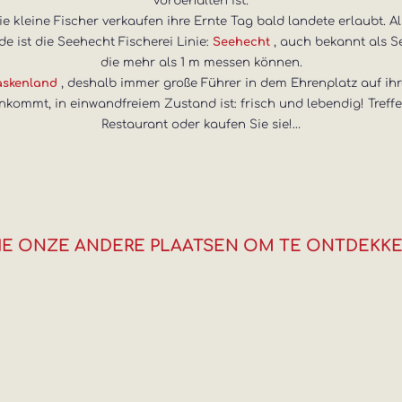
vorbehalten ist.
e kleine Fischer verkaufen ihre Ernte Tag bald landete erlaubt. A
e ist die Seehecht Fischerei Linie:
, auch bekannt als S
Seehecht
die mehr als 1 m messen können.
, deshalb immer große Führer in dem Ehrenplatz auf ihrer
Baskenland
ommt, in einwandfreiem Zustand ist: frisch und lebendig! Treffen 
Restaurant oder kaufen Sie sie!…
IE ONZE ANDERE PLAATSEN OM TE ONTDEKK