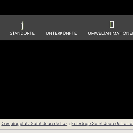
STANDORTE
UNTERKÜNFTE
UMWELTANIMATIONE
Campingplatz Saint Jean de Luz
»
Feiertage Saint Jean de Luz d