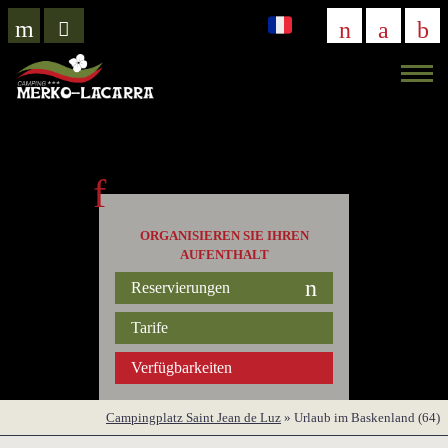
VIRTUELLER
BESUCH
ORGANISIEREN SIE IHREN
AUFENTHALT
Reservierungen
Tarife
Verfügbarkeiten
Campingplatz Saint Jean de Luz
»
Urlaub im Baskenland (64)