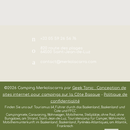
+33 05 59 26 56 76
820 route des plages
64500
Saint-Jean-de-Luz
contact@merkolacarra.com
©2026
Camping Merkolacarra
par
Geek Tonic : Conception de
sites internet pour campings sur la Côte Basque
-
Politique de
confidentialité
Finden Sie uns auf: Tourismus 64, Führer durch das Baskenland, Baskenland und
Cote und FFCC
Campingmiete, Caravaning, Wohnwagen, Mobilheime, Stellplätze, ohne Pool, ohne
Bungalows, am Strand, Saint-Jean-de-Luz, Touristencamp für Camper, Wohnmobil,
Mobilheimunterkunft im Baskenland, Baskenland, Pyrénées-Atlantiques, am Atlantik,
Frankreich