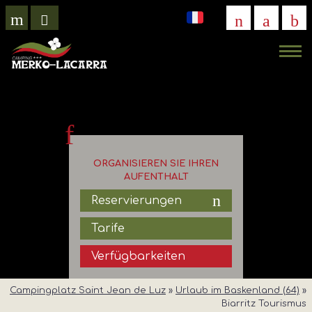
VIRTUELLER
BESUCH
ORGANISIEREN SIE IHREN
AUFENTHALT
Reservierungen
Tarife
Verfügbarkeiten
Campingplatz Saint Jean de Luz
»
Urlaub im Baskenland (64)
»
Biarritz Tourismus