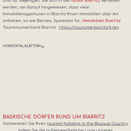
Und für diejenigen, die sich in die
verlieben
-Stadt Biarritz
werden, sei darauf hingewiesen, dass viele
Immobilienagenturen in Biarritz Ihnen Immobilien aller Art
anbieten, so wie Barnes, Spezialist für
.
-Immobilien Biarritz
Tourismusverband Biarritz :
https://tourisme.biarritz.fr/en
HORIZONTAL BLÄTTERN
BASKISCHE DÖRFER RUND UM BIARRITZ
Vorbereiten Sie Ihren
tourism holidays in the Basque Country
,
indem Sie die außergewöhnliche Lage unseres