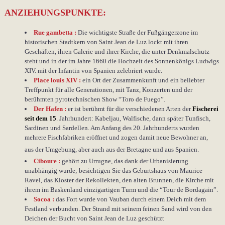
ANZIEHUNGSPUNKTE:
Rue gambetta :
Die wichtigste Straße der Fußgängerzone im
historischen Stadtkern von Saint Jean de Luz lockt mit ihren
Geschäften, ihren Galerie und ihrer Kirche, die unter Denkmalschutz
steht und in der im Jahre 1660 die Hochzeit des Sonnenkönigs Ludwigs
XIV. mit der Infantin von Spanien zelebriert wurde.
Place louis XIV :
ein Ort der Zusammenkunft und ein beliebter
Treffpunkt für alle Generationen, mit Tanz, Konzerten und der
berühmten pyrotechnischen Show “Toro de Fuego”.
Der Hafen :
er ist berühmt für die verschiedenen Arten der
Fischerei
seit dem 15
. Jahrhundert: Kabeljau, Walfische, dann später Tunfisch,
Sardinen und Sardellen. Am Anfang des 20. Jahrhunderts wurden
mehrere Fischfabriken eröffnet und zogen damit neue Bewohner an,
aus der Umgebung, aber auch aus der Bretagne und aus Spanien.
Ciboure :
gehört zu Urrugne, das dank der Urbanisierung
unabhängig wurde; besichtigen Sie das Geburtshaus von Maurice
Ravel, das Kloster der Rekollekten, den alten Brunnen, die Kirche mit
ihrem im Baskenland einzigartigen Turm und die “Tour de Bordagain”.
Socoa :
das Fort wurde von Vauban durch einem Deich mit dem
Festland verbunden. Der Strand mit seinem feinen Sand wird von den
Deichen der Bucht von Saint Jean de Luz geschützt