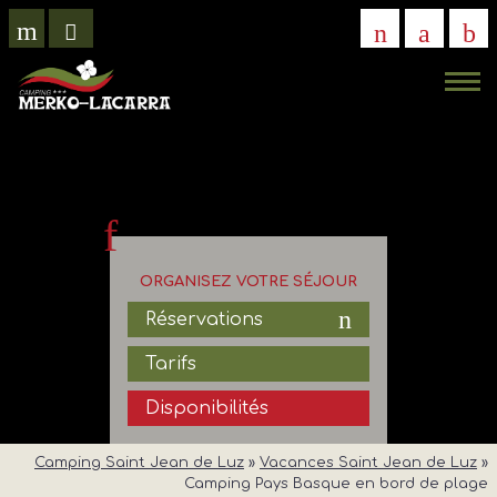
VISITE
VIRTUELLE
ORGANISEZ VOTRE SÉJOUR
Réservations
Tarifs
Disponibilités
Camping Saint Jean de Luz
»
Vacances Saint Jean de Luz
»
Camping Pays Basque en bord de plage