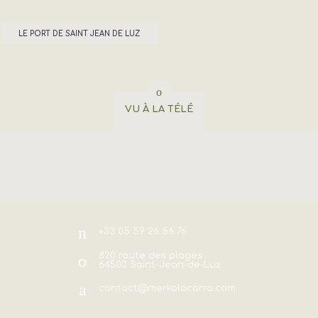
LE PORT DE SAINT JEAN DE LUZ
VU À LA TÉLÉ
+33 05 59 26 56 76
820 route des plages
64500
Saint-Jean-de-Luz
contact@merkolacarra.com