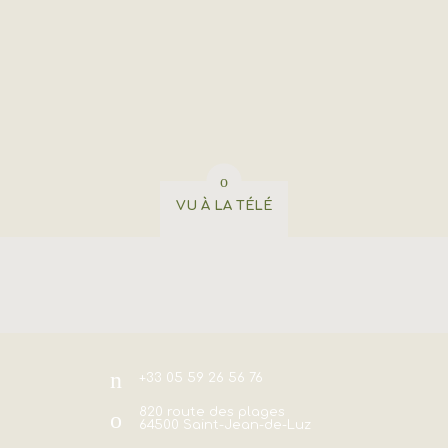
VU À LA TÉLÉ
+33 05 59 26 56 76
820 route des plages
64500
Saint-Jean-de-Luz