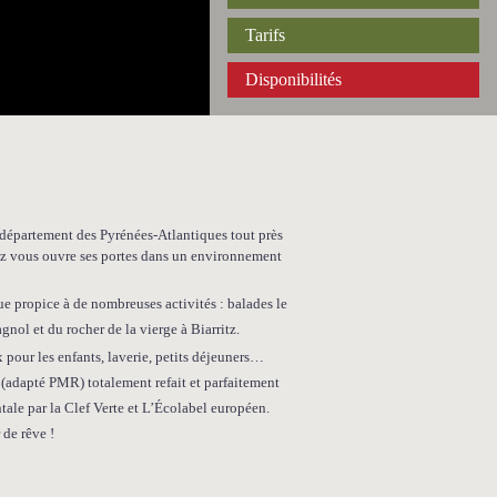
Tarifs
Disponibilités
département des Pyrénées-Atlantiques tout près
uz vous ouvre ses portes dans un environnement
ue propice à de nombreuses activités : balades le
ol et du rocher de la vierge à Biarritz.
 pour les enfants, laverie, petits déjeuners…
 (adapté PMR) totalement refait et parfaitement
ale par la Clef Verte et L’Écolabel européen.
de rêve !