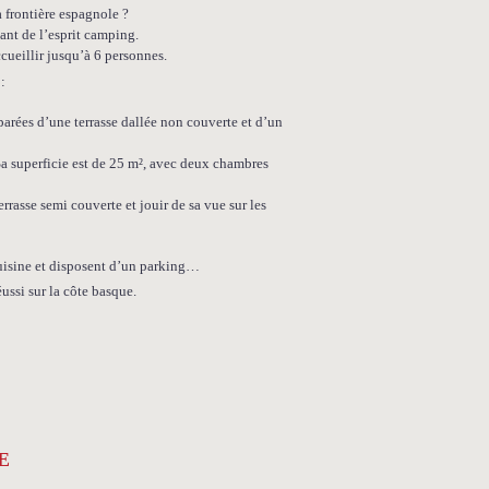
 frontière espagnole ?
ant de l’esprit camping.
cueillir jusqu’à 6 personnes.
:
parées d’une terrasse dallée non couverte et d’un
 Sa superficie est de 25 m², avec deux chambres
rrasse semi couverte et jouir de sa vue sur les
cuisine et disposent d’un parking…
ussi sur la côte basque.
E