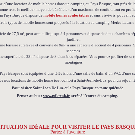
che d’une location de mobile homes dans un camping au Pays Basque, tout près de la
ome reste le meilleur moyen de bénéficier d’un maximum de confort, tout en profit
au Pays Basque dispose de
mobile homes confortables
et sans vis-à-vis, pouvant ac
Trois types de mobile homes sont proposés à la location au camping Merko Lacarra 
ficie de 27,5 m², peut accueillir jusqu’à 4 personnes et dispose de deux chambres sé
jardinet.
une terrasse surélevée et couverte de 9m², a une capacité d’accueil de 4 personnes.
séparées.
une superficie de 33m², dispose de 3 chambres séparées. Vous pourrez profiter de sa te
montagnes
 Pays Basque
sont équipées d’une télévision, d’une salle de bain, d’un WC, d’une 
de nos locations de mobile home
tout confort
à Saint-Jean-de-Luz pour un séjour ré
Pour visiter Saint Jean De Luz et le Pays Basque en toute quiétude
Pensez au bus :
www.txiktxak.fr
arrêt à l’entrée du camping.
SITUATION IDÉALE POUR VISITER LE PAYS BASQU
Partez à l'aventure