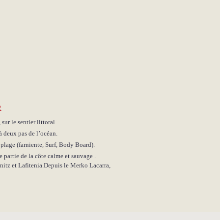
R
sur le sentier littoral.
à deux pas de l’océan.
 plage (farniente, Surf, Body Board).
 partie de la côte calme et sauvage .
enitz et Lafitenia.Depuis le Merko Lacarra,