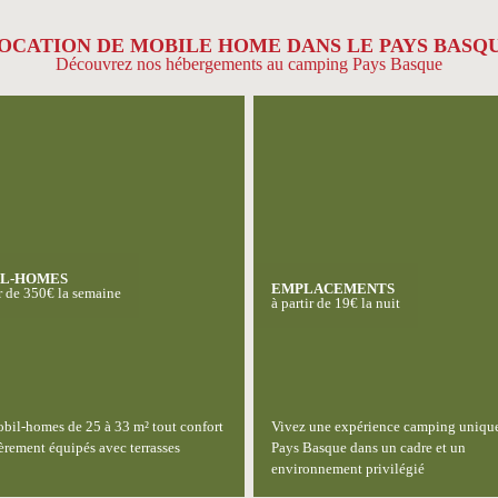
OCATION DE MOBILE HOME DANS LE PAYS BASQ
Découvrez nos hébergements au camping Pays Basque
L-HOMES
EMPLACEMENTS
ir de 350€ la semaine
à partir de 19€ la nuit
bil-homes de 25 à 33 m² tout confort
Vivez une expérience camping uniqu
ièrement équipés avec terrasses
Pays Basque dans un cadre et un
environnement privilégié