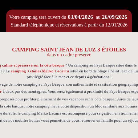
03/04/2026
26/09/2026
Votre camping sera ouvert du
au
Standard téléphonique et réservations à partir du 12/01/2026
CAMPING SAINT JEAN DE LUZ 3 ÉTOILES
dans un cadre préservé
 calme et préservé sur la côte basque
? Un camping au Pays Basque situé dans le 
al ? Le
camping 3 étoiles Merko Lacarra
situé en bord de plage à Saint Jean de L
privilégié face à la mer, et ce depuis 4 générations !
auvage de notre camping au Pays Basque, son authenticité et sa situation géographiq
r
à deux pas des montagnes. Vous serez également à proximité du Pays Basque espagn
roposés pour profiter pleinement de vos vacances sur la côte basque : Aires de jeux
la côte basque, notre camping met à votre disposition un bloc sanitaire aux normes
sme durable, le camping Merko Lacarra est récompensé pour sa gestion environnement
rt de nos mobiles homes vous permettra de vous retrouver en famille pour un séjour 