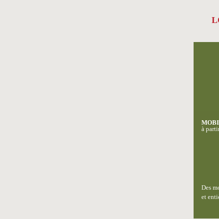
L
MOBI
à part
Des mo
et ent