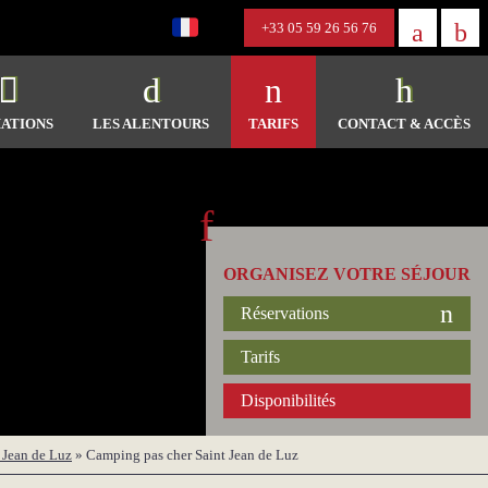
+33 05 59 26 56 76
ATIONS
LES ALENTOURS
TARIFS
CONTACT & ACCÈS
ORGANISEZ VOTRE SÉJOUR
Réservations
Tarifs
Disponibilités
 Jean de Luz
»
Camping pas cher Saint Jean de Luz