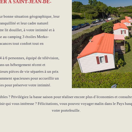
ER À SAINT-JEAN-DE-
ur bonne situation géographique, leur
anquillité et leur cadre naturel
e lit douillet, à votre intimité et à
me au camping 3 étoiles Merko-
acances tout confort tout en
 à 6 personnes, équipé de télévision,
ans un hébergement récent et
eurs pièces de vie séparées à un prix
samment spacieuses pour accueillir un
les pour préserver votre intimité.
xibles ? Privilégiez la basse saison pour réaliser encore plus d’économies et consult
sir qui vous intéresse ? Félicitations, vous pouvez voyager malin dans le Pays basq
votre portefeuille.