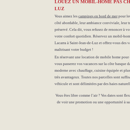
LOUEZ UN MOBIL-HOME PAS CH
LUZ
Vous aimez les
campings en bord de mer
pour le
côté abordable, leur ambiance conviviale, leur tr
préservé. Cela dit, vous refusez de renoncer à votr
votre confort quotidien. Réservez un mobil-ho
Lacarra à Saint-Jean-de-Luz et offrez-vous des v
maîtrisant votre budget !
En réservant une location de mobile home pour 4
vous passerez vos vacances sur la côte basque d
moderne avec chauffage, cuisine équipée et plusi
très avantageux. Toutes nos parcelles sont suffi
véhicule et sont délimitées par des haies naturel
Vous êtes libre comme l’air ? Vos dates sont fle
de voir une promotion ou une opportunité à sai