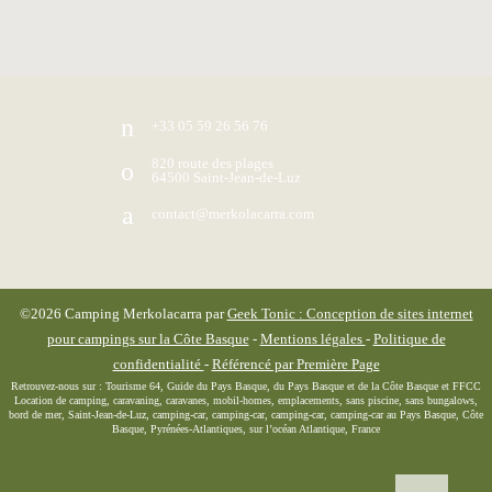
+33 05 59 26 56 76
820 route des plages
64500
Saint-Jean-de-Luz
contact@merkolacarra.com
©2026
Camping Merkolacarra
par
Geek Tonic : Conception de sites internet
pour campings sur la Côte Basque
-
Mentions légales
-
Politique de
confidentialité
-
Référencé par Première Page
Retrouvez-nous sur : Tourisme 64, Guide du Pays Basque, du Pays Basque et de la Côte Basque et FFCC
Location de camping, caravaning, caravanes, mobil-homes, emplacements, sans piscine, sans bungalows,
bord de mer, Saint-Jean-de-Luz, camping-car, camping-car, camping-car, camping-car au Pays Basque, Côte
Basque, Pyrénées-Atlantiques, sur l’océan Atlantique, France