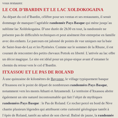
vous restaurer.
LE COL D’IBARDIN ET LE LAC XOLDOKOGAINA
Au départ du col d’Ibardin, célèbre pour ses ventas et ses restaurants, il serait
dommage de manquer l’agréable
randonnée Pays Basque
qui mène jusqu’au
sublime lac Xoldokogaina. D’une durée de 2h30 en tout, la randonnée ne
présente pas de difficultés techniques et peut aisément être entreprise en famille
avec des enfants. Le parcours est jalonné de points de vue uniques sur la baie
de Saint-Jean-de-Luz et les Pyrénées. Comme sur le sommet de la Rhune, il est
courant de rencontrer des petits chevaux Pottok en liberté. L’arrivée au lac offre
un décor magique. Le site est idéal pour un pique-nique avant d’entamer le
chemin du retour vers le col d’Ibardin.
ITXASSOU ET LE PAS DE ROLAND
À une quinzaine de kilomètres de
Bayonne
, le village typiquement basque
d’Itxassou est le point de départ de nombreuses
randonnées Pays Basque
,
notamment vers les monts Atharri et Artzamendi. Le territoire d’Itxassou abrite
également un site naturel incontournable qui fait l’objet de mythiques
randonnées Pays Basque
: le Pas de Roland. Ce rocher percé en bord de Nive
charrie plusieurs légendes qui attribuent cette curiosité géologique tantôt à
l’épée de Roland, tantôt au sabot de son cheval. Balisé de jaune, la
randonnée