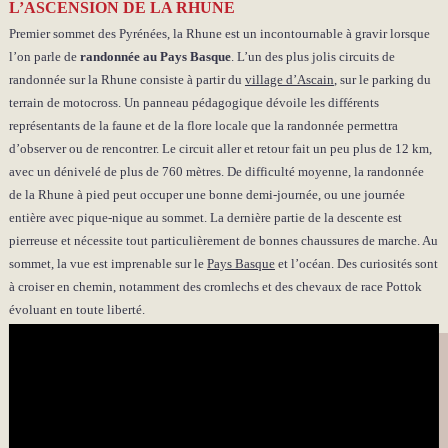
L’ASCENSION DE LA RHUNE
Premier sommet des Pyrénées, la Rhune est un incontournable à gravir lorsque
l’on parle de
randonnée au Pays Basque
. L’un des plus jolis circuits de
randonnée sur la Rhune consiste à partir du
village d’Ascain
, sur le parking du
terrain de motocross. Un panneau pédagogique dévoile les différents
représentants de la faune et de la flore locale que la randonnée permettra
d’observer ou de rencontrer. Le circuit aller et retour fait un peu plus de 12 km,
avec un dénivelé de plus de 760 mètres. De difficulté moyenne, la randonnée
de
la Rhune à pied
peut occuper une bonne demi-journée, ou une journée
entière avec pique-nique au sommet. La dernière partie de la descente est
pierreuse et nécessite tout particulièrement de bonnes chaussures de marche. Au
sommet, la vue est imprenable sur le
Pays Basque
et l’océan. Des curiosités sont
à croiser en chemin, notamment des cromlechs et des chevaux de race Pottok
évoluant en toute liberté.