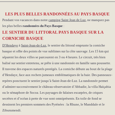
LES PLUS BELLES RANDONNÉES AU PAYS BASQUE
Pendant vos vacances dans notre
camping Saint Jean de Luz
, ne manquez pas
les plus belles
randonnées du Pays Basque
:
LE SENTIER DU LITTORAL PAYS BASQUE SUR LA
CORNICHE BASQUE
D’Hendaye
à
Saint-Jean-de-Luz
, le sentier du littoral emprunte la corniche
basque et offre des points de vue sublimes sur la côte sauvage. Les 15 km qui
séparent les deux villes se parcourent en 3 ou 4 heures. Le circuit, très bien
balisé sur sentier entretenu, se prête à une randonnée en famille sans poussette.
Il traverse des espaces naturels protégés. La corniche débute au bout de la plage
d’Hendaye, face aux rochers jumeaux emblématiques de la baie. Des panneaux-
repères ponctuent le sentier jusqu’à Saint-Jean-de-Luz. La randonnée permet
d’admirer successivement le château-observatoire d’Abbadie, la villa Haïçabia
ou le sémaphore de Socoa. Les paysages de falaises escarpées, de criques
secrètes et d’océan à perte de vue sont omniprésents. En toile de fond se
dessinent les premiers sommets des Pyrénées : la Rhune, le Manddale et le
Ziburumendi.