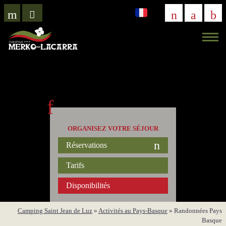
VISITE
VIRTUELLE
ORGANISEZ VOTRE SÉJOUR
Réservations
Tarifs
Disponibilités
Camping Saint Jean de Luz
»
Activités au Pays-Basque
»
Randonnées Pays
Basque