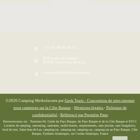
+33 05 59 26 56 76
820 route des plages
64500
Saint-Jean-de-Luz
contact@merkolacarra.com
©2026
Camping Merkolacarra
par
Geek Tonic : Conception de sites internet
pour campings sur la Côte Basque
-
Mentions légales
-
Politique de
confidentialité
-
Référencé par Première Page
Retrouvez-nous sur : Tourisme 64, Guide du Pays Basque, du Pays Basque et de la Côte Basque et FFCC
Location de camping, caravaning, caravanes, mobil-homes, emplacements, sans piscine, sans bungalows,
bord de mer, Saint-Jean-de-Luz, camping-car, camping-car, camping-car, camping-car au Pays Basque, Côte
Basque, Pyrénées-Atlantiques, sur l’océan Atlantique, France