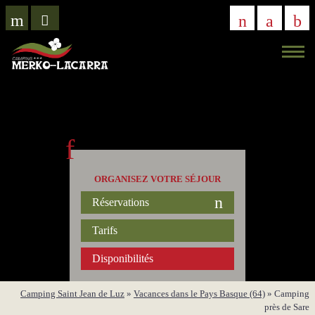
VISITE
VIRTUELLE
ORGANISEZ VOTRE SÉJOUR
Réservations
Tarifs
Disponibilités
Camping Saint Jean de Luz
»
Vacances dans le Pays Basque (64)
»
Camping
près de Sare