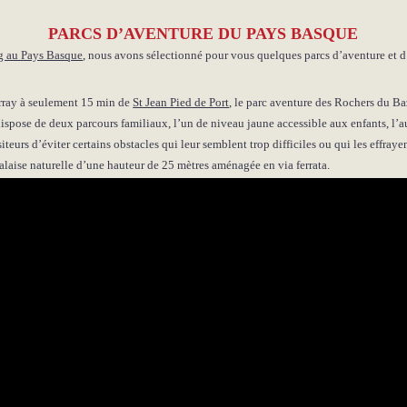
PARCS D’AVENTURE DU PAYS BASQUE
 au Pays Basque
, nous avons sélectionné
pour vous quelques parcs
d’aventure et d
darray à seulement 15 min de
St Jean Pied de Port
, le parc aventure des Rochers du B
dispose de deux parcours familiaux, l’un de niveau jaune accessible aux enfants, l’a
teurs d’éviter certains obstacles qui leur semblent trop difficiles ou qui les effray
falaise naturelle d’une hauteur de 25 mètres aménagée en via ferrata.