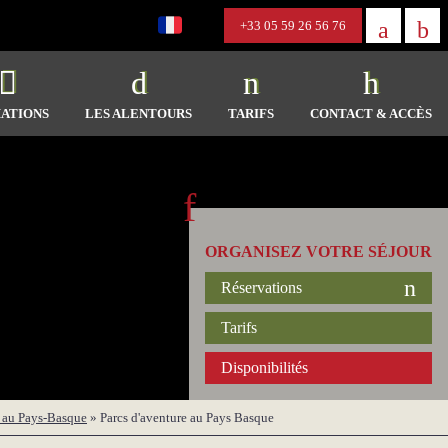
+33 05 59 26 56 76
ATIONS
LES ALENTOURS
TARIFS
CONTACT & ACCÈS
ORGANISEZ VOTRE SÉJOUR
Réservations
Tarifs
Disponibilités
s au Pays-Basque
»
Parcs d'aventure au Pays Basque