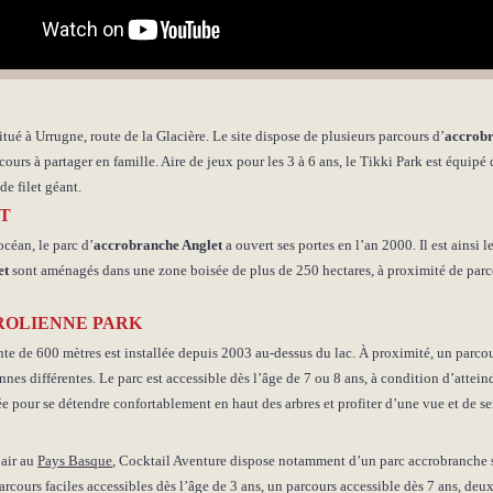
itué à Urrugne, route de la Glacière. Le site dispose de plusieurs parcours d’
accrob
cours à partager en famille. Aire de jeux pour les 3 à 6 ans, le Tikki Park est équipé
de filet géant.
T
océan, le parc d’
accrobranche Anglet
a ouvert ses portes en l’an 2000. Il est ainsi 
et
sont aménagés dans une zone boisée de plus de 250 hectares, à proximité de parco
ROLIENNE PARK
nte de 600 mètres est installée depuis 2003 au-dessus du lac. À proximité, un parco
nes différentes. Le parc est accessible dès l’âge de 7 ou 8 ans, à condition d’attein
e pour se détendre confortablement en haut des arbres et profiter d’une vue et de s
 air au
Pays Basque
, Cocktail Aventure dispose notamment d’un parc accrobranche s
arcours faciles accessibles dès l’âge de 3 ans, un parcours accessible dès 7 ans, deu